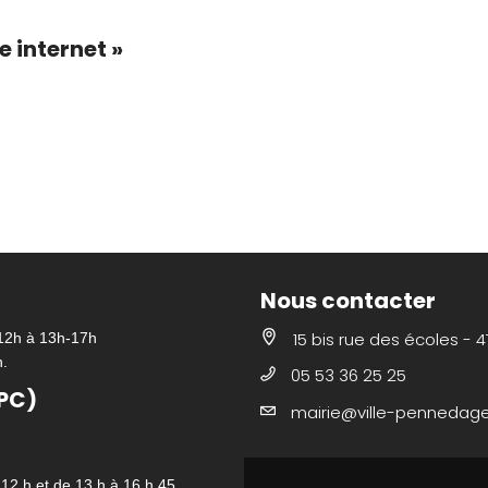
 internet »
Nous contacter
15 bis rue des écoles - 
-12h à 13h-17h
h.
05 53 36 25 25
PC)
mairie@ville-pennedagen
Urbanisme
 12 h et de 13 h à 16 h 45