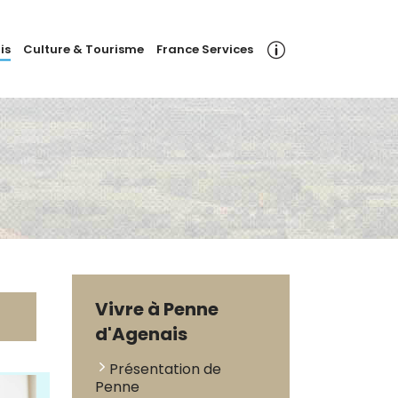
is
Culture & Tourisme
France Services
Vivre à Penne
d'Agenais
Présentation de
Penne